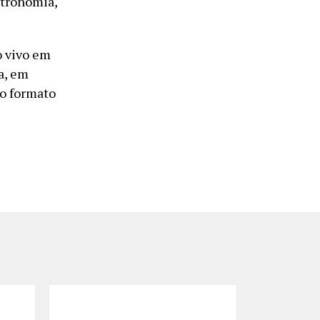
stronomia,
o vivo em
a, em
 o formato