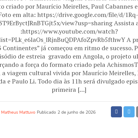
o criado por Maurício Meirelles, Paul Cabannes 
Foto em alta: https://drive.google.com/file/d/1Rq
9ErByctJRnBTGjt5x/view?usp=sharing Assista a
:https://www.youtube.com/watch?
ist=PLk_e6laOs_lRjnBuQDPAfoZpvRb5fthwY A pr
3 Continentes” já começou em ritmo de sucesso. 
sódio de estreia gravado em Angola, o projeto u
forçando a força do formato criado pela Achismos
 a viagem cultural vivida por Maurício Meirelles,
a e Paulo Li. Todo dia às 11h será divulgado epi
primeira […]
Matheus Mattuvo
Publicado
2 de junho de 2026