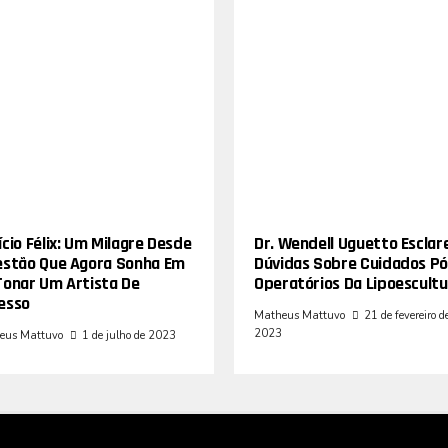
cio Félix: Um Milagre Desde
Dr. Wendell Uguetto Esclar
estão Que Agora Sonha Em
Dúvidas Sobre Cuidados Pó
Tonar Um Artista De
Operatórios Da Lipoescultu
esso
Matheus Mattuvo
21 de fevereiro d
2023
eus Mattuvo
1 de julho de 2023