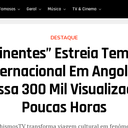
Famosos
Geral
Música
TV & Cinema
DESTAQUE
tinentes” Estreia Te
ternacional Em Angol
ssa 300 Mil Visualiz
Poucas Horas
hismosTV transforma viagem cultural em fenôme