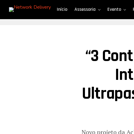
Início
Assessoria
Evento
“3 Con
In
Ultrapa
Novo projeto da Ac