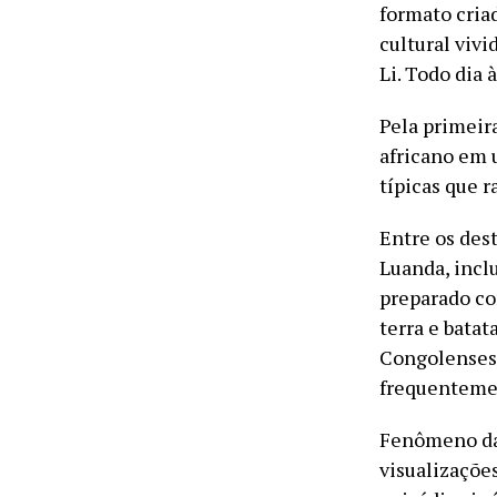
formato cria
cultural viv
Li. Todo dia 
Pela primeir
africano em 
típicas que r
Entre os des
Luanda, incl
preparado co
terra e bata
Congolenses,
frequentemen
Fenômeno da 
visualizaçõe