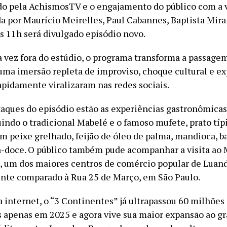
do pela AchismosTV e o engajamento do público com a
ida por Maurício Meirelles, Paul Cabannes, Baptista Mir
às 11h será divulgado episódio novo.
a vez fora do estúdio, o programa transforma a passagem
uma imersão repleta de improviso, choque cultural e e
apidamente viralizaram nas redes sociais.
taques do episódio estão as experiências gastronômica
uindo o tradicional Mabelé e o famoso mufete, prato tí
m peixe grelhado, feijão de óleo de palma, mandioca, 
ta-doce. O público também pude acompanhar a visita ao
 um dos maiores centros de comércio popular de Luand
te comparado à Rua 25 de Março, em São Paulo.
internet, o “3 Continentes” já ultrapassou 60 milhões
s apenas em 2025 e agora vive sua maior expansão ao gr