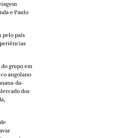
 viagem
anda e Paulo
 pelo país
xperiências
s do grupo em
pico angolano
banana-da-
 Mercado dos
a,
 de
avar