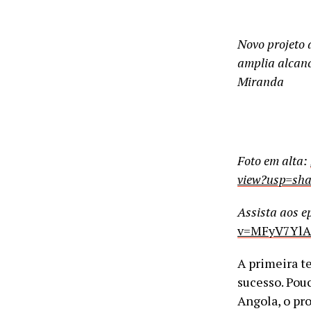
Novo projeto 
amplia alcanc
Miranda
Foto em alta:
view?usp=sha
Assista aos ep
v=MFyV7YlA
A primeira t
sucesso. Pou
Angola, o pro