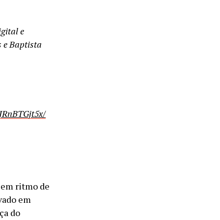
gital e
 e Baptista
JRnBTGjt5x/
 em ritmo de
avado em
rça do