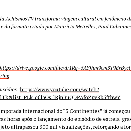
da AchismosTV transforma viagem cultural em fenômeno di
e do formato criado por Maurício Meirelles, Paul Cabannes
https://drive.google.com/file/
d/1Rq–
5AYJhm9em3T9ErByct
ring
isódios :
https://www.youtube.com/
watch?
lTk&list=PLk_
e6laOs_lRjnBuQDPAfoZpvRb5fthwY
emporada internacional do “3 Continentes” já começou
cas horas após o lançamento do episódio de estreia gr
jeto ultrapassou 300 mil visualizações, reforçando a fo