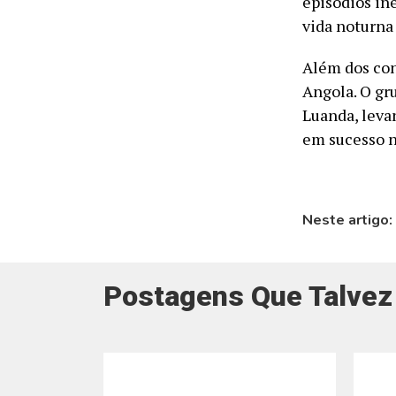
episódios in
vida noturna 
Além dos con
Angola. O gr
Luanda, leva
em sucesso n
Neste artigo:
Postagens Que Talvez