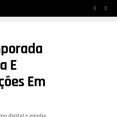
mporada
a E
ações Em
no digital e amplia