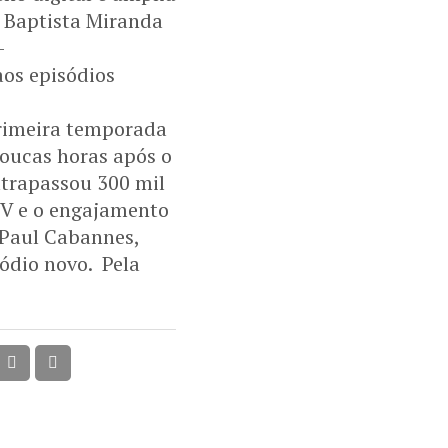
e Baptista Miranda
–
os episódios
imeira temporada
Poucas horas após o
ltrapassou 300 mil
TV e o engajamento
 Paul Cabannes,
sódio novo. Pela