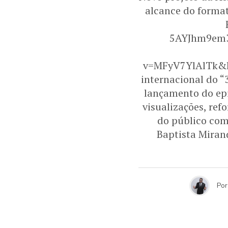
alcance do format
5AYJhm9em3T
v=MFyV7YlAlTk&l
internacional do “
lançamento do epi
visualizações, re
do público com
Baptista Mirand
Por