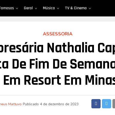
Famosos
Geral
Música
TV & Cinema
ASSESSORIA
resária Nathalia Ca
ta De Fim De Seman
a Em Resort Em Minas
heus Mattuvo
Publicado
4 de dezembro de 2023