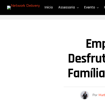
Início
Assessoria
Evento
Emp
Desfru
Famíli
Por
Mat