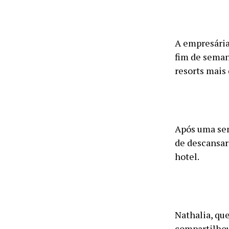
A empresária
fim de seman
resorts mais
Após uma sem
de descansar
hotel.
Nathalia, qu
compartilhou