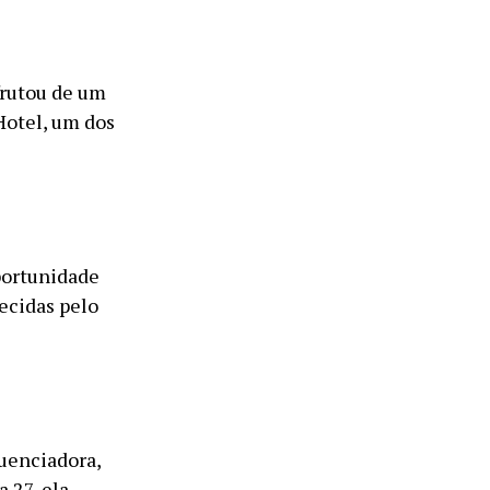
frutou de um
Hotel, um dos
portunidade
ecidas pelo
uenciadora,
 27, ela