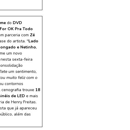
ume
do
DVD
 For OK Pra Todo
 em parceria com
Zé
se do artista.
“Lado
Alongado e Netinho
,
sume um novo
nesta sexta-feira
consolidação
eflete um sentimento,
tou muito feliz com o
u contornos
A cenografia trouxe
18
ainéis de LED
e mais
ia de Henry Freitas.
tista que já apareceu
úblico, além das