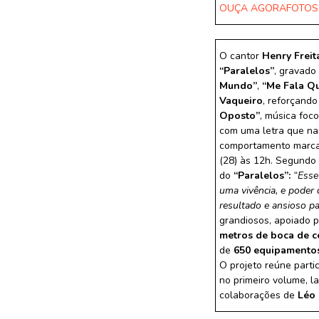
OUÇA AGORA
FOTOS
O cantor
Henry Freit
“Paralelos”
, gravado
Mundo”
,
“Me Fala Q
Vaqueiro
, reforçand
Oposto”
, música foc
com uma letra que na
comportamento marcad
(28) às 12h. Segundo
do
“Paralelos”:
“Esse
uma vivência, e poder 
resultado e ansioso p
grandiosos, apoiado p
metros de boca de c
de
650 equipamentos
O projeto reúne parti
no primeiro volume, 
colaborações de
Léo