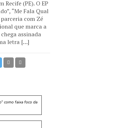
 Recife (PE). O EP
ndo”, “Me Fala Qual
m parceria com Zé
ional que marca a
, chega assinada
a letra […]
o” como faixa foco da