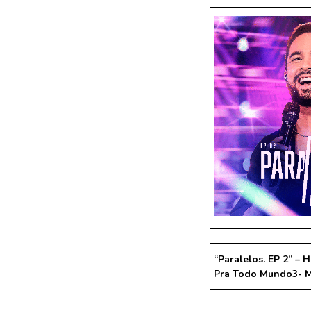
“Paralelos. EP 2” – H
Pra Todo Mundo
3- 