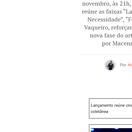
novembro, às 21h,
reúne as faixas “L
Necessidade”, “F
Vaqueiro, reforç
nova fase do ar
por Macenn
Por
M
Lançamento reúne cinco
coletânea