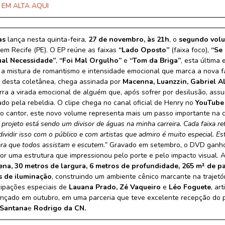
 EM ALTA AQUI
as
lança nesta quinta-feira,
27 de novembro, às 21h
, o
segundo vol
 em Recife (PE). O EP reúne as faixas
“Lado Oposto”
(faixa foco),
“Se
ual Necessidade”
,
“Foi Mal Orgulho”
e
“Tom da Briga”
, esta última
o a mistura de romantismo e intensidade emocional que marca a nova fa
o desta coletânea, chega assinada por
Macenna, Luanzzin, Gabriel 
rra a virada emocional de alguém que, após sofrer por desilusão, as
o pela rebeldia. O clipe chega no canal oficial de Henry no
YouTube
 o cantor, este novo volume representa mais um passo importante na 
 projeto está sendo um divisor de águas na minha carreira. Cada faixa r
dividir isso com o público e com artistas que admiro é muito especial. Es
ara que todos assistam e escutem.”
Gravado em setembro, o DVD ganho
or uma estrutura que impressionou pelo porte e pelo impacto visual. 
ena, 30 metros de largura, 6 metros de profundidade, 265 m² de p
 de iluminação
, construindo um ambiente cênico marcante na trajetór
cipações especiais de
Lauana Prado, Zé Vaqueiro
e
Léo Foguete
, ar
lançado em outubro, em uma parceria que teve excelente recepção do p
 Santana
e
Rodrigo da CN.