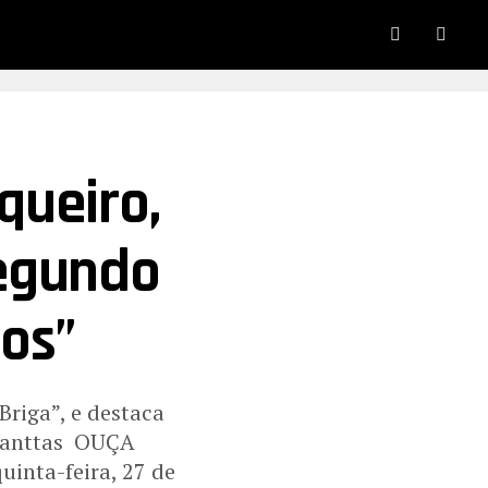
queiro,
Segundo
os”
Briga”, e destaca
 Danttas OUÇA
inta-feira, 27 de