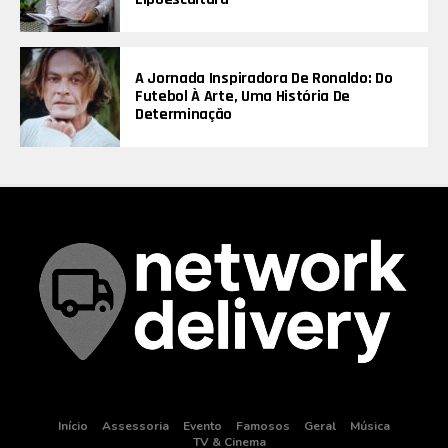
A Jornada Inspiradora De Ronaldo: Do
Futebol À Arte, Uma História De
Determinação
Início
Assessoria
Evento
Famosos
Geral
Música
TV & Cinema