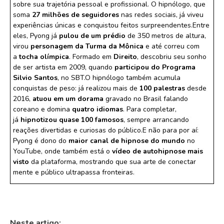
sobre sua trajetória pessoal e profissional. O hipnólogo, que
soma
27 milhões de seguidores
nas redes sociais, já viveu
experiências únicas e conquistou feitos surpreendentes.Entre
eles, Pyong já
pulou de um prédio
de 350 metros de altura,
virou
personagem da Turma da Mônica
e até correu com
a
tocha olímpica
. Formado em
Direito
, descobriu seu sonho
de ser artista em 2009, quando
participou do Programa
Silvio Santos
, no SBT.O hipnólogo também acumula
conquistas de peso: já realizou mais de
100 palestras
desde
2016,
atuou em um dorama
gravado no Brasil falando
coreano e domina
quatro idiomas
. Para completar,
já
hipnotizou quase 100 famosos
, sempre arrancando
reações divertidas e curiosas do público.E não para por aí:
Pyong é
dono do
maior canal de hipnose do mundo
no
YouTube, onde também está o
vídeo de autohipnose mais
visto
da plataforma, mostrando que sua arte de conectar
mente e público ultrapassa fronteiras.
Neste artigo: