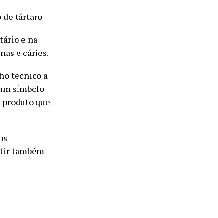
 de tártaro
tário e na
nas e cáries.
ho técnico a
a um símbolo
m produto que
os
etir também