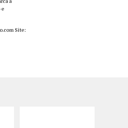
rca a
 e
o.com Site: