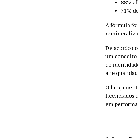
88% af
71% de
A fórmula fo
remineralizaç
De acordo co
um conceito 
de identidad
alie qualida
O lançamento
licenciados 
em performa