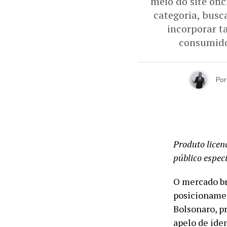
meio do site ofi
categoria, busc
incorporar t
consumido
Por
Produto licen
público especí
O mercado br
posicionamen
Bolsonaro, p
apelo de ide