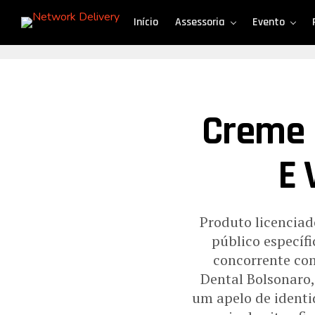
Início
Assessoria
Evento
Creme 
E 
Produto licenciad
público específ
concorrente com
Dental Bolsonaro,
um apelo de identi