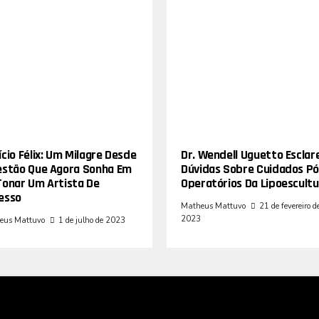
cio Félix: Um Milagre Desde
Dr. Wendell Uguetto Esclar
estão Que Agora Sonha Em
Dúvidas Sobre Cuidados Pó
Tonar Um Artista De
Operatórios Da Lipoescultu
esso
Matheus Mattuvo
21 de fevereiro d
2023
eus Mattuvo
1 de julho de 2023