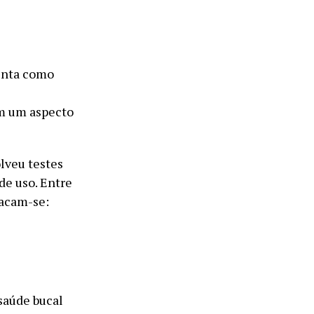
senta como
ém um aspecto
lveu testes
de uso. Entre
tacam-se:
saúde bucal