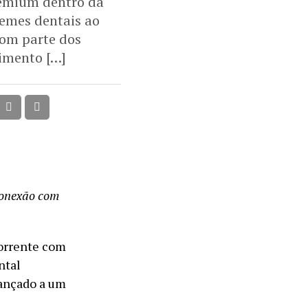
premium dentro da
remes dentais ao
com parte dos
imento […]
 conexão com
corrente com
ntal
vançado a um