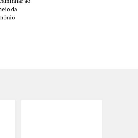
 caminhar ao
meio da
imônio