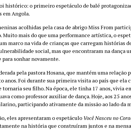
oi histórico: o primeiro espetáculo de balé protagoniza
ãs em Angola.
meninas acolhidas pela casa de abrigo Miss From partic
. Muito mais do que uma performance artística, o espe
um marco na vida de crianças que carregam histórias d
vulnerabilidade social, mas que encontraram na dança 
e para sonhar novamente.
iderada pela pastora Hosana, que mantém uma relação 
o anos. Foi durante sua primeira visita ao país que ela
 tornaria seu filho. Na época, ele tinha 17 anos, vivia 
uava como professor auxiliar de dança. Hoje, aos 25 ano
larino, participando ativamente da missão ao lado da 
ão, eles apresentaram o espetáculo
Você Nasceu no Cora
stamente na história que construíram juntos e na men