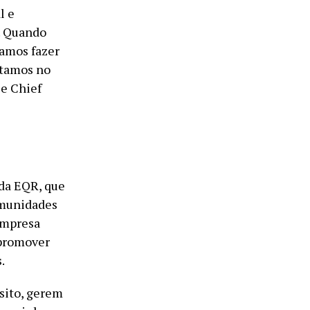
l e
. Quando
amos fazer
stamos no
 e Chief
 da EQR, que
omunidades
 empresa
 promover
.
sito, gerem