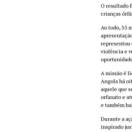
O resultado f
crianças órf
Ao todo, 35 
apresentação
representou 
violência e 
oportunidad
A missão é l
Angola há oit
aquele que se
orfanato e at
e também bai
Durante a aç
inspirado ju