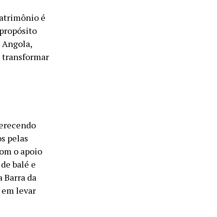
patrimônio é
 propósito
 Angola,
a transformar
ferecendo
os pelas
com o apoio
de balé e
a Barra da
 em levar