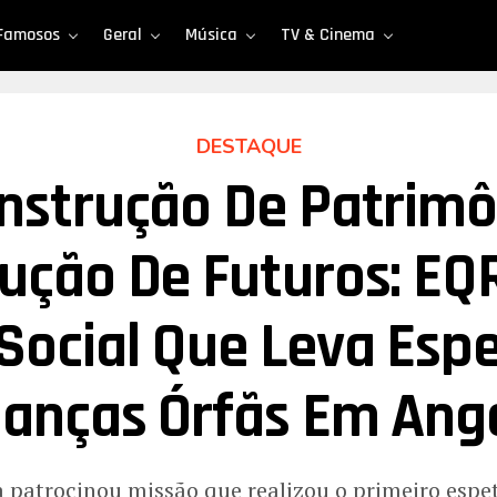
Famosos
Geral
Música
TV & Cinema
DESTAQUE
nstrução De Patrimô
ução De Futuros: EQ
Social Que Leva Esp
ianças Órfãs Em Ang
a patrocinou missão que realizou o primeiro espe