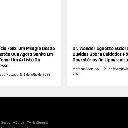
cio Félix: Um Milagre Desde
Dr. Wendell Uguetto Esclar
estão Que Agora Sonha Em
Dúvidas Sobre Cuidados Pó
Tonar Um Artista De
Operatórios Da Lipoescultu
esso
Matheus Mattuvo
21 de fevereiro d
2023
eus Mattuvo
1 de julho de 2023
Geral
Música
TV & Cinema