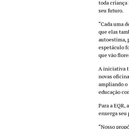
toda criança
seu futuro.
“Cada uma de
que elas tam
autoestima, 
espetáculo f
que vão flore
A iniciativa
novas oficin
ampliando o a
educação com
Para a EQR, 
enxerga seu 
“Nosso propó