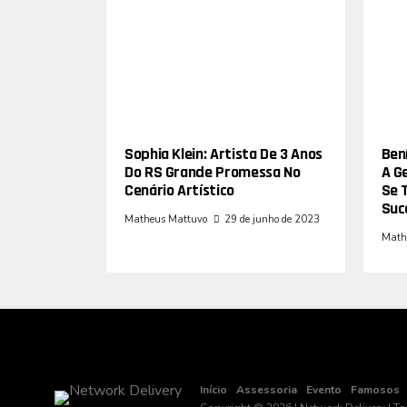
Sophia Klein: Artista De 3 Anos
Bení
Do RS Grande Promessa No
A G
Cenário Artístico
Se 
Suc
Matheus Mattuvo
29 de junho de 2023
Math
Início
Assessoria
Evento
Famosos