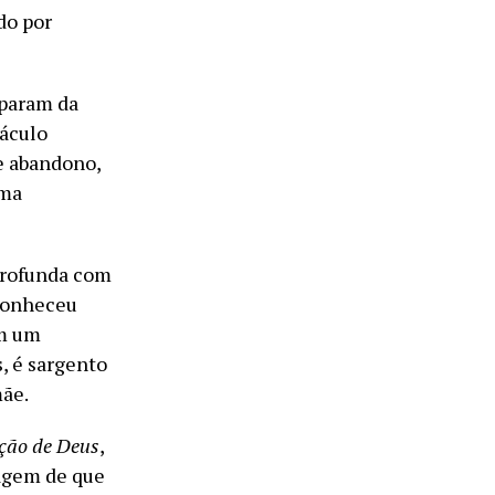
do por
iparam da
táculo
e abandono,
uma
profunda com
 conheceu
em um
s, é sargento
mãe.
ção de Deus
,
sagem de que