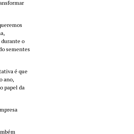
ransformar
 queremos
a,
 durante o
ndo sementes
tativa é que
o ano,
 o papel da
 empresa
também