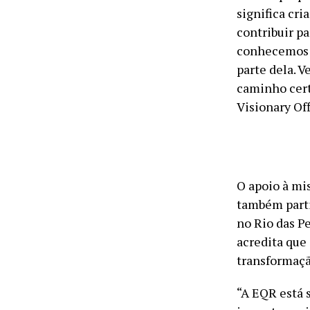
significa cri
contribuir p
conhecemos 
parte dela. V
caminho cert
Visionary Of
O apoio à mi
também parti
no Rio das P
acredita que
transformaçã
“A EQR está 