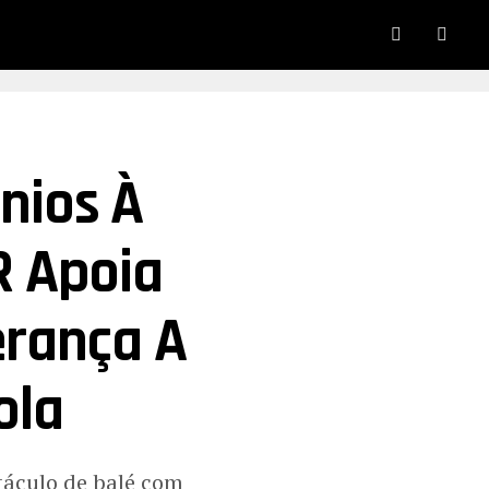
nios À
R Apoia
erança A
ola
táculo de balé com