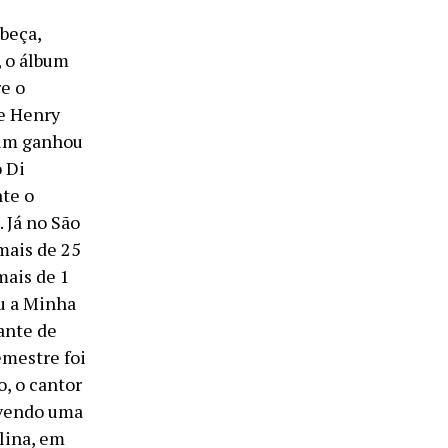
beça,
, o álbum
re o
de Henry
bum ganhou
 Di
nte o
 Já no São
mais de 25
mais de 1
ou a Minha
ante de
emestre foi
, o cantor
ovendo uma
lina, em