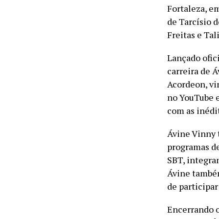
Fortaleza, e
de Tarcísio 
Freitas e Tal
Lançado ofic
carreira de 
Acordeon, vir
no YouTube 
com as inédit
Ávine Vinny 
programas de
SBT, integran
Ávine também
de participa
Encerrando o