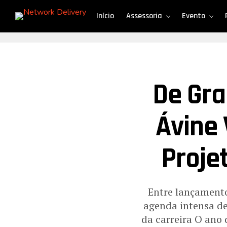
Início
Assessoria
Evento
De Gra
Ávine 
Proje
Entre lançamento
agenda intensa de
da carreira O ano