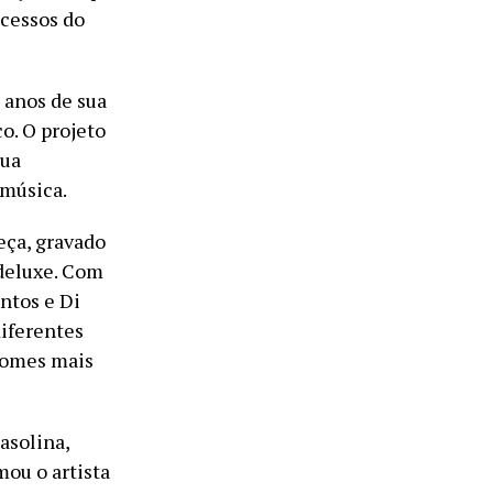
ucessos do
 anos de sua
o. O projeto
sua
 música.
eça, gravado
 deluxe. Com
ntos e Di
diferentes
nomes mais
asolina,
mou o artista