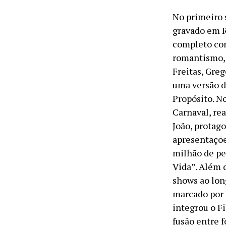
No primeiro 
gravado em R
completo com
romantismo, 
Freitas, Gre
uma versão d
Propósito. N
Carnaval, re
João, protag
apresentaçõe
milhão de pe
Vida”. Além 
shows ao lon
marcado por 
integrou o F
fusão entre 