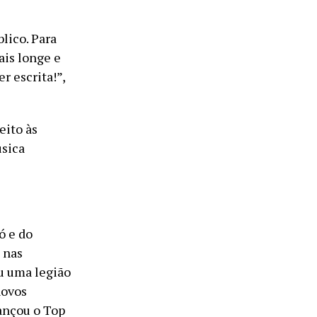
lico. Para
ais longe e
r escrita!”,
eito às
úsica
ó e do
 nas
ou uma legião
novos
cançou o Top