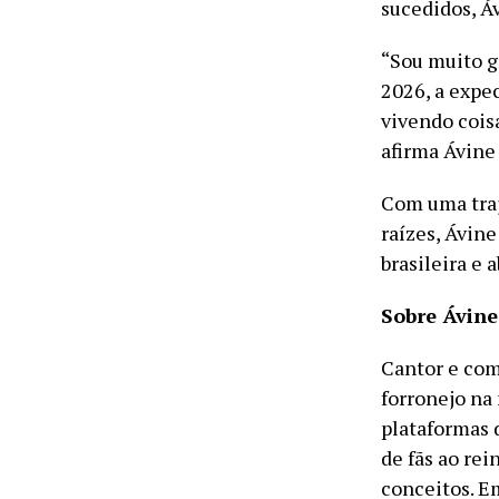
sucedidos, Á
“Sou muito g
2026, a expe
vivendo coisa
afirma Ávine
Com uma traj
raízes, Ávin
brasileira e
Sobre Ávine
Cantor e com
forronejo na
plataformas d
de fãs ao re
conceitos. E