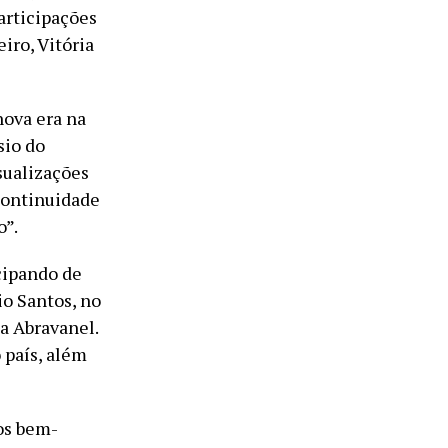
articipações
iro, Vitória
ova era na
sio do
sualizações
continuidade
o”.
cipando de
io Santos, no
ia Abravanel.
 país, além
os bem-