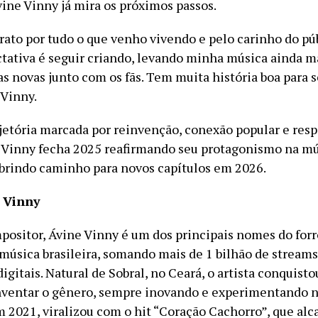
vine Vinny já mira os próximos passos.
rato por tudo o que venho vivendo e pelo carinho do púb
ctativa é seguir criando, levando minha música ainda m
s novas junto com os fãs. Tem muita história boa para se
 Vinny.
etória marcada por reinvenção, conexão popular e resp
e Vinny fecha 2025 reafirmando seu protagonismo na m
 abrindo caminho para novos capítulos em 2026.
 Vinny
positor, Ávine Vinny é um dos principais nomes do forr
 música brasileira, somando mais de 1 bilhão de streams
igitais. Natural de Sobral, no Ceará, o artista conquist
inventar o gênero, sempre inovando e experimentando 
m 2021, viralizou com o hit “Coração Cachorro”, que al