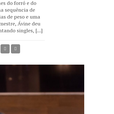
es do forró e do
ma sequência de
ias de peso e uma
emestre, Ávine deu
tando singles, […]