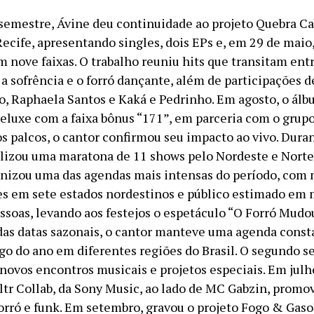
semestre, Ávine deu continuidade ao projeto Quebra Ca
ecife, apresentando singles, dois EPs e, em 29 de maio
 nove faixas. O trabalho reuniu hits que transitam ent
a sofrência e o forró dançante, além de participações 
go, Raphaela Santos e Kaká e Pedrinho. Em agosto, o ál
eluxe com a faixa bônus “171”, em parceria com o grupo
os palcos, o cantor confirmou seu impacto ao vivo. Dura
alizou uma maratona de 11 shows pelo Nordeste e Norte.
onizou uma das agendas mais intensas do período, com 
s em sete estados nordestinos e público estimado em 
ssoas, levando aos festejos o espetáculo “O Forró Mud
das datas sazonais, o cantor manteve uma agenda const
go do ano em diferentes regiões do Brasil. O segundo s
novos encontros musicais e projetos especiais. Em julho
iltr Collab, da Sony Music, ao lado de MC Gabzin, prom
forró e funk. Em setembro, gravou o projeto Fogo & Gaso