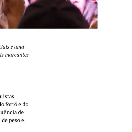
ciais e uma
ais marcantes
uistas
o forró e do
quência de
 de peso e