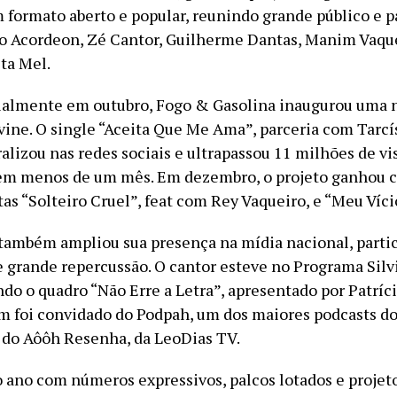
m formato aberto e popular, reunindo grande público e p
do Acordeon, Zé Cantor, Guilherme Dantas, Manim Vaque
ita Mel.
ialmente em outubro, Fogo & Gasolina inaugurou uma n
Ávine. O single “Aceita Que Me Ama”, parceria com Tarcí
alizou nas redes sociais e ultrapassou 11 milhões de vi
em menos de um mês. Em dezembro, o projeto ganhou 
as “Solteiro Cruel”, feat com Rey Vaqueiro, e “Meu Víci
também ampliou sua presença na mídia nacional, parti
 grande repercussão. O cantor esteve no Programa Silv
do o quadro “Não Erre a Letra”, apresentado por Patríc
 foi convidado do Podpah, um dos maiores podcasts do
r do Aôôh Resenha, da LeoDias TV.
 ano com números expressivos, palcos lotados e projet