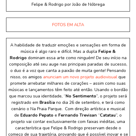
Felipe & Rodrigo por João de Nóbrega
FOTOS EM ALTA
A habilidade de traduzir emoções e sensações em forma de
música é algo raro e difícil. Mas a dupla
Felipe &
Rodrigo
dominam essa arte como ninguém! De seu início na
composição até seu auge nas principais paradas de sucesso,
o duo é a voz que canta a paixão de muita gente! Pensando
nisso, os amigos
anunciam um novo projeto audiovisual
que
promete arrebatar milhares de corações – assim como suas
músicas e lançamentos têm feito até então. Usando o bordão
que marcou sua identidade, “
No Sentimento
”, o projeto será
registrado em
Brasília
no dia 26 de setembro, e terá como
cenário o Na Praia Parque. Com direção artística e musical
de
Eduardo Pepato
e
Fernando Trevisan
“
Catatau
”, o
projeto vai contar exclusivamente com faixas inéditas, uma
característica que Felipe & Rodrigo preservam desde o
começo de sua trajetória, provando que é possível inovar e se