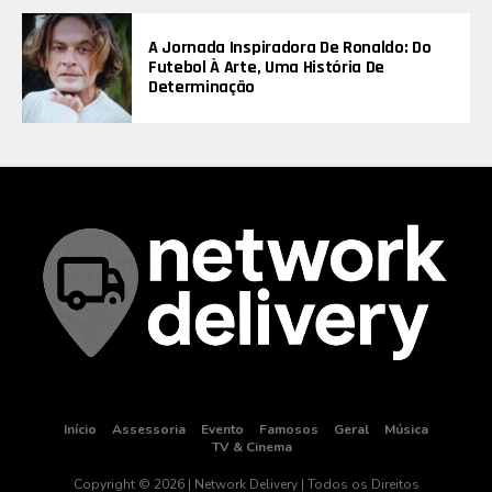
A Jornada Inspiradora De Ronaldo: Do
Futebol À Arte, Uma História De
Determinação
Início
Assessoria
Evento
Famosos
Geral
Música
TV & Cinema
Copyright © 2026 | Network Delivery | Todos os Direitos