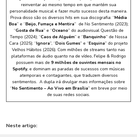
reinventar ao mesmo tempo em que mantém sua
personalidade musical e fazer muito sucesso desta maneira.
Prova disso são os diversos hits em sua discografia: “
Média
Boa
” e “
Beijo, Fumaça e Mentira
” de No Sentimento (2023);
“
Gosta de Rua
” e “
Oceano
” do audiovisual Questão de
Tempo (2024); “
Caos de Alguém
” e “
Banquinho
” de Nossa
Cara (2025); “
Ignora
”, “
Dois Gumes
” e “
Esquina
” do projeto
Velhos Hábitos (2026). Com milhões de streams tanto nas
plataformas de áudio quanto na de vídeo, Felipe & Rodrigo
possuem mais de
9 milhões de ouvintes mensais no
Spotify
, e dominam as paradas de sucessos com músicas
atemporais e contagiantes, que traduzem diversos
sentimentos. A dupla irá divulgar mais informações sobre
“
No Sentimento – Ao Vivo em Brasília
” em breve por meio
de suas redes sociais.
Neste artigo: