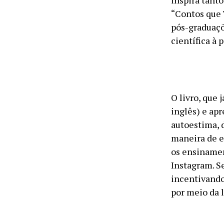
inspira tanto
“Contos que 
pós-graduaçõ
científica à 
O livro, que
inglês) e apr
autoestima, 
maneira de e
os ensinamen
Instagram. Se
incentivando
por meio da l