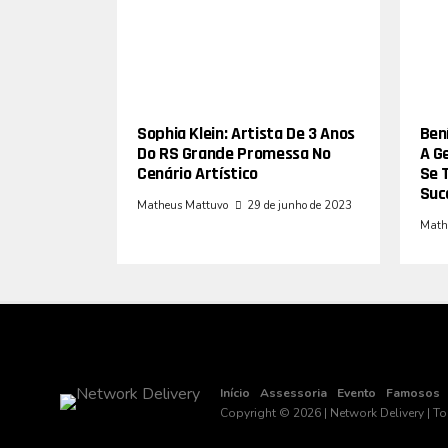
Sophia Klein: Artista De 3 Anos
Bení
Do RS Grande Promessa No
A G
Cenário Artístico
Se 
Suc
Matheus Mattuvo
29 de junho de 2023
Math
Início
Assessoria
Evento
Famosos
Copyright © 2026 | Network Delivery | T