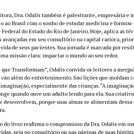
itora, Dra. Odalis também é palestrante, empresária e 
eio ao Brasil com o sonho de estudar medicina e formou-
Federal do Estado do Rio de Janeiro. Hoje, aplica as té
 avançadas em seu consultório na capital carioca, prio
vida de seus pacientes. Sua jornada é marcada por resil
 uma missão clara: impactar o mundo ao seu redor.
que Transformam”, Odalis convida os leitores a merg
e vão além do entretenimento. São lições que moldam c
imaginação, especialmente das crianças. “A imaginaçã
onge quando ouve um adulto lendo para ela. Sua criativ
e desenvolvem, porque suas almas se alimentam dessa
ra.
 do livro reafirma o compromisso da Dra. Odalis em ins
idas, seja no consultório ou nas páginas de suas histór