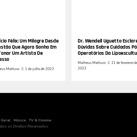
cio Félix: Um Milagre Desde
Dr. Wendell Uguetto Esclar
estão Que Agora Sonha Em
Dúvidas Sobre Cuidados Pó
Tonar Um Artista De
Operatórios Da Lipoescultu
esso
Matheus Mattuvo
21 de fevereiro d
2023
eus Mattuvo
1 de julho de 2023
Geral
Música
TV & Cinema
odos os Direitos Reservados.