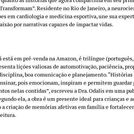
 quanto as histórias que agora compartilha em seu prime
Transformam”. Residente no Rio de Janeiro, a neurocie
es em cardiologia e medicina esportiva, une sua expert
paixão por narrativas capazes de impactar vidas.
 já está em pré-venda na Amazon, é trilíngue (português
esenta lições valiosas de automotivação, paciência, pro
disciplina, boa comunicação e planejamento. “Histórias
nsinar, pois emocionam, inspiram e permitem guardar
tos nelas contidas”, escreveu a Dra. Odalis em uma pu
gundo ela, a obra é um presente ideal para crianças e a
 a criação de memórias afetivas em família e fortalece
eitura.