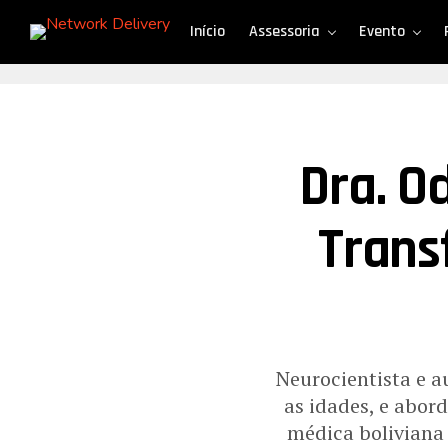
Início
Assessoria
Evento
Dra. O
Trans
Neurocientista e au
as idades, e abor
médica boliviana 