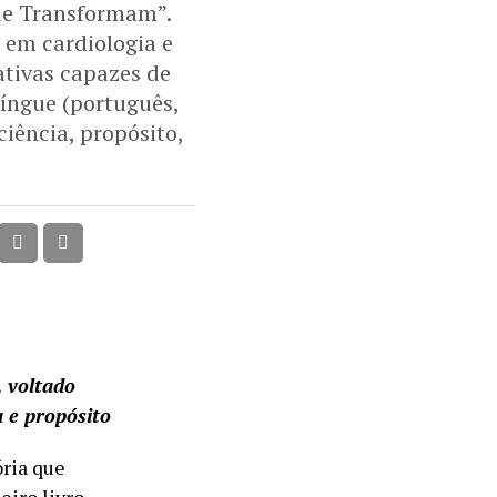
que Transformam”.
 em cardiologia e
ativas capazes de
língue (português,
ciência, propósito,
, voltado
 e propósito
ória que