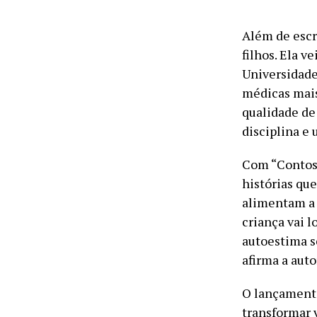
Além de escr
filhos. Ela v
Universidade 
médicas mais
qualidade de 
disciplina e
Com “Contos 
histórias qu
alimentam a 
criança vai l
autoestima s
afirma a auto
O lançamento
transformar v