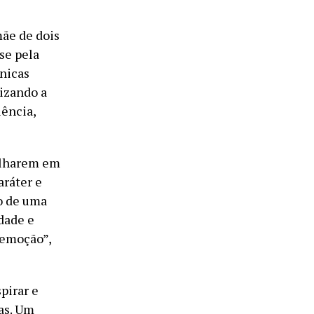
mãe de dois
se pela
cnicas
rizando a
iência,
ulharem em
aráter e
o de uma
idade e
 emoção”,
pirar e
ias. Um