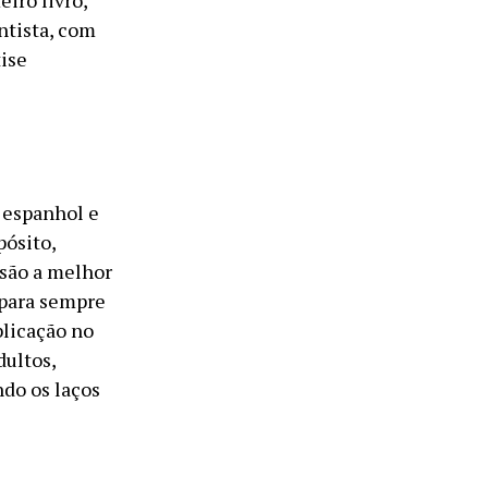
iro livro,
ntista, com
ise
, espanhol e
pósito,
 são a melhor
 para sempre
blicação no
dultos,
ndo os laços