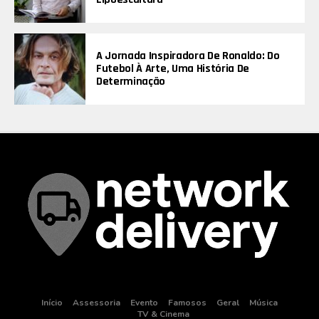
A Jornada Inspiradora De Ronaldo: Do
Futebol À Arte, Uma História De
Determinação
Início
Assessoria
Evento
Famosos
Geral
Música
TV & Cinema