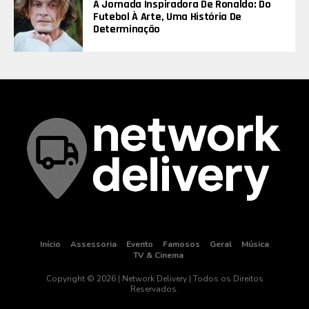
A Jornada Inspiradora De Ronaldo: Do
Futebol À Arte, Uma História De
Determinação
Início
Assessoria
Evento
Famosos
Geral
Música
TV & Cinema
Copyright © 2026 | Network Delivery | Todos os Direitos
Reservados.