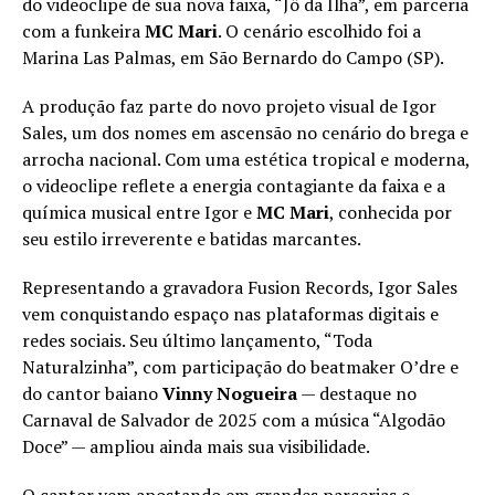
do videoclipe de sua nova faixa, “Jô da Ilha”, em parceria
com a funkeira
MC Mari
. O cenário escolhido foi a
Marina Las Palmas, em São Bernardo do Campo (SP).
A produção faz parte do novo projeto visual de Igor
Sales, um dos nomes em ascensão no cenário do brega e
arrocha nacional. Com uma estética tropical e moderna,
o videoclipe reflete a energia contagiante da faixa e a
química musical entre Igor e
MC Mari
, conhecida por
seu estilo irreverente e batidas marcantes.
Representando a gravadora Fusion Records, Igor Sales
vem conquistando espaço nas plataformas digitais e
redes sociais. Seu último lançamento, “Toda
Naturalzinha”, com participação do beatmaker O’dre e
do cantor baiano
Vinny Nogueira
— destaque no
Carnaval de Salvador de 2025 com a música “Algodão
Doce” — ampliou ainda mais sua visibilidade.
O cantor vem apostando em grandes parcerias e