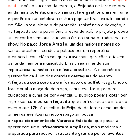
aqui
– Após o sucesso da estreia, a Feijoada de Jorge retorna
ainda mais potente, unindo
samba, fé e gastronomia
em uma
experiência que celebra a cultura popular brasileira. Inspirado
em
São Jorge
, símbolo de proteção, resistência e devoção, e
na
feijoada
como patrimônio afetivo do país, o projeto propõe
um encontro sensorial que vai além do formato tradicional de
show. No palco,
Jorge Aragão
, um dos maiores nomes do
samba brasileiro, conduz o público por um repertório
atemporal, com clássicos que atravessam gerações e fazem
parte da memória musical do Brasil, reafirmando sua
importância na história da música brasileira. A experiência
gastronômica é um dos grandes destaques do evento.
A
feijoada será servida em formato de buffet
, resgatando o
tradicional almoço de domingo, com mesa farta, preparo
cuidadoso e clima de convivência. O público poderá optar por
ingressos
com ou sem feijoada
, que será servida do início do
evento até
17h
. A escolha da Feijoada de Jorge como um dos
primeiros eventos no novo espaço simboliza
o
reposicionamento do Varanda Estaiada
, que passa a
operar com uma
infraestrutura ampliada
, mais moderna e
preparada para receber
artistas de grande porte, eventos