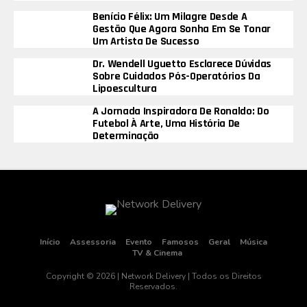
Benício Félix: Um Milagre Desde A
Gestão Que Agora Sonha Em Se Tonar
Um Artista De Sucesso
Dr. Wendell Uguetto Esclarece Dúvidas
Sobre Cuidados Pós-Operatórios Da
Lipoescultura
A Jornada Inspiradora De Ronaldo: Do
Futebol À Arte, Uma História De
Determinação
Início
Assessoria
Evento
Famosos
Geral
Música
TV & Cinema
Copyright © 2026 | Network Delivery | Todos os Direitos
Reservados.