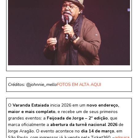
Créditos: @johnnie_mello
FOTOS EM ALTA AQUI
O
Varanda Estaiada
inicia 2026 em um
novo endereço,
maior e mais completo
, e recebe um de seus primeiros
grandes eventos: a
Feijoada de Jorge – 2ª edição
, que
marca oficialmente a
abertura da turnê nacional 2026
de
Jorge Aragão. O evento acontece no
dia 14 de março
, em
São Paulo, com ingressos já à venda pela Ticket360. –
adquira