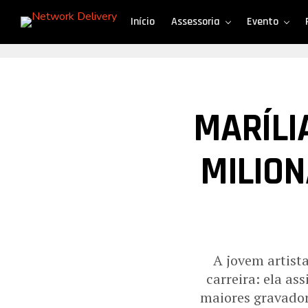
Início
Assessoria
Evento
MARÍLI
MILIO
A jovem artist
carreira: ela a
maiores gravador