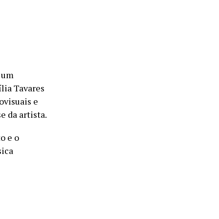
, um
ília Tavares
ovisuais e
 da artista.
o e o
sica