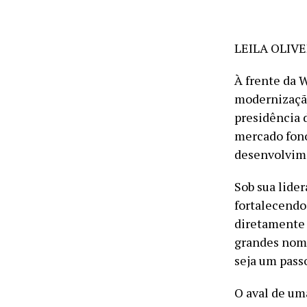
LEILA OLIV
À frente da 
modernização
presidência 
mercado fono
desenvolvime
Sob sua lide
fortalecendo
diretamente 
grandes nome
seja um passo
O aval de um