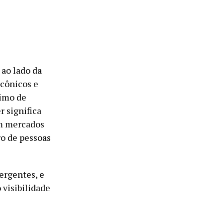
ao lado da
icônicos e
nimo de
r significa
em mercados
ro de pessoas
ergentes, e
 visibilidade