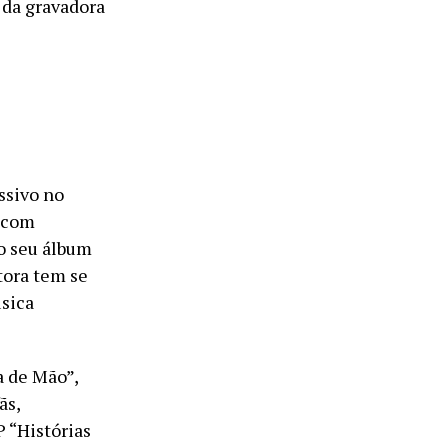
 da gravadora
ssivo no
s com
o seu álbum
tora tem se
sica
a de Mão”,
ãs,
 “Histórias