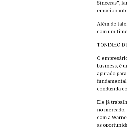
Sinceras”, l
emocionante 
Além do tale
com um time 
TONINHO DU
O empresário
business, é 
apurado para
fundamental 
conduzida co
Ele já traba
no mercado, 
com a Warner
as oportunida