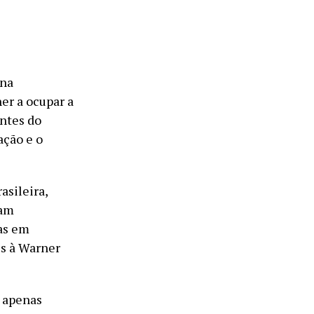
 na
er a ocupar a
entes do
ação e o
asileira,
tam
as em
s à Warner
o apenas