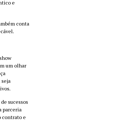
ntico e
 também conta
cável.
 show
Com um olhar
eça
 seja
ivos.
 de sucessos
a parceria
 contrato e