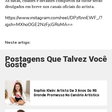
As datas, cidades e detalhes completos da turnê serão
divulgados em breve nos canais oficiais do artista.
https://www.instagram.com/reel/DPzflnnEWF_/?
igsh=MXhoOGE2NzFjcGRoMA==
Neste artigo:
Postagens Que Talvez Você
Goste
Sophia Klein: Artista De 3 Anos Do RS
Grande Promessa No Cenário Artístico