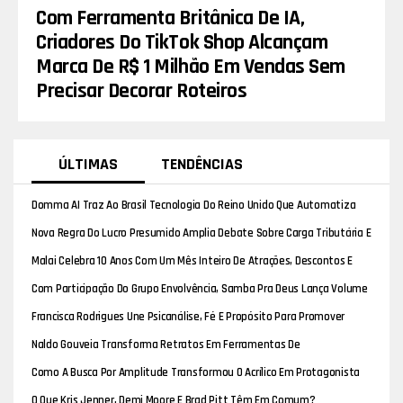
Com Ferramenta Britânica De IA,
Criadores Do TikTok Shop Alcançam
Marca De R$ 1 Milhão Em Vendas Sem
Precisar Decorar Roteiros
ÚLTIMAS
TENDÊNCIAS
Domma AI Traz Ao Brasil Tecnologia Do Reino Unido Que Automatiza
Vendas E Inteligência No TikTok Shop
Nova Regra Do Lucro Presumido Amplia Debate Sobre Carga Tributária E
Leva Empresas À Justiça
Malai Celebra 10 Anos Com Um Mês Inteiro De Atrações, Descontos E
Experiências Exclusivas Na Chapada Dos Guimarães (MT)
Com Participação Do Grupo Envolvência, Samba Pra Deus Lança Volume
2 E Reforça A União Entre Fé E Pagode
Francisca Rodrigues Une Psicanálise, Fé E Propósito Para Promover
Acolhimento E Transformação
Naldo Gouveia Transforma Retratos Em Ferramentas De
Posicionamento E Identidade Profissional
Como A Busca Por Amplitude Transformou O Acrílico Em Protagonista
Do Design De Luxo
O Que Kris Jenner, Demi Moore E Brad Pitt Têm Em Comum?