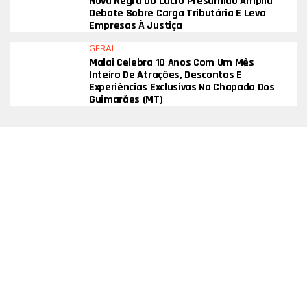
Nova Regra Do Lucro Presumido Amplia
Debate Sobre Carga Tributária E Leva
Empresas À Justiça
GERAL
Malai Celebra 10 Anos Com Um Mês
Inteiro De Atrações, Descontos E
Experiências Exclusivas Na Chapada Dos
Guimarães (MT)