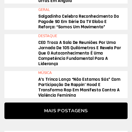
Órfãs Em Angola
GERAL
Salgadinho Celebra Reconhecimento Do
Pagode 90 Em Série Da TV Globo E
Reforça: “Somos Um Movimento”
DESTAQUE
CEO Troca A Sala De Reuniões Por Uma
Jornada De 105 Quilômetros E Revela Por
Que O Autoconhecimento É Uma
Competência Fundamental Para A
Liderança
MÚSICA
A’s Trinca Lança “Não Estamos Sós” Com
Participação De Rappin’ Hood E
Transforma Rap Em Manifesto Contra A
Violência Feminina
MAIS POSTAGENS