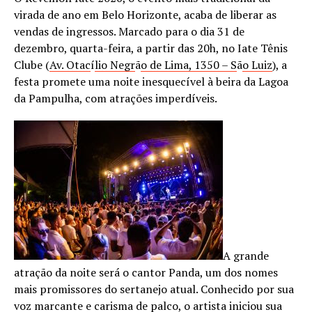
virada de ano em Belo Horizonte, acaba de liberar as
vendas de ingressos. Marcado para o dia 31 de
dezembro, quarta-feira, a partir das 20h, no Iate Tênis
Clube (
Av. Otac
í
lio Negr
ã
o de Lima, 1350 – S
ã
o Luiz
), a
festa promete uma noite inesquecível à beira da Lagoa
da Pampulha, com atrações imperdíveis.
A grande
atração da noite será o cantor Panda, um dos nomes
mais promissores do sertanejo atual. Conhecido por sua
voz marcante e carisma de palco, o artista iniciou sua