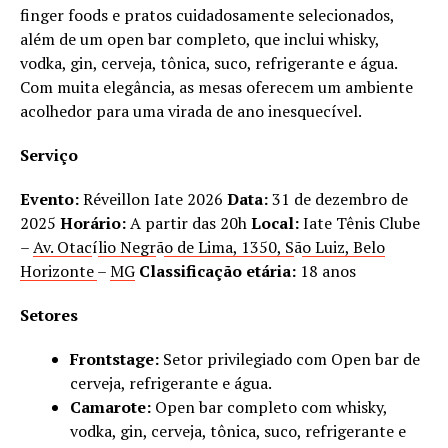
finger foods e pratos cuidadosamente selecionados,
além de um open bar completo, que inclui whisky,
vodka, gin, cerveja, tônica, suco, refrigerante e água.
Com muita elegância, as mesas oferecem um ambiente
acolhedor para uma virada de ano inesquecível.
Serviço
Evento:
Réveillon Iate 2026
Data:
31 de dezembro de
2025
Horário:
A partir das 20h
Local:
Iate Tênis Clube
–
Av. Otac
í
lio Negr
ã
o de Lima, 1350, S
ã
o Luiz, Belo
Horizonte
–
MG
Classificação etária:
18 anos
Setores
Frontstage:
Setor privilegiado com Open bar de
cerveja, refrigerante e água.
Camarote:
Open bar completo com whisky,
vodka, gin, cerveja, tônica, suco, refrigerante e