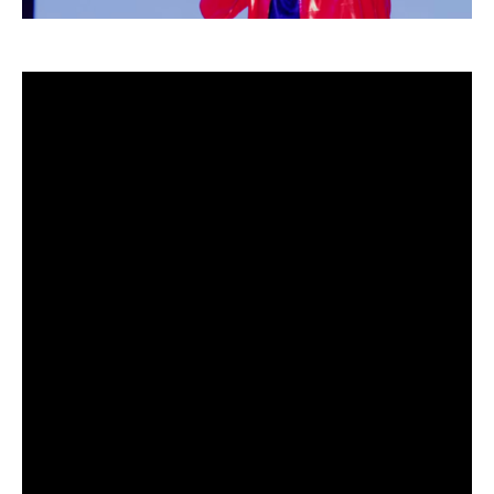
O cantor, compositor e produtor musical Roger
SomdBoys surpreende fãs com o lançamento do
videoclipe oficial da sua mais nova música, “Forró Di
Paredão”, consolidando um novo momento da sua
carreira solo e reforçando sua influência no cenário do
forró moderno.
O lançamento chega em um momento em que Roger já
acumulou décadas de experiência tanto no trabalho em
grupo quanto individualmente, e promete agitar as
redes sociais e plataformas de música com sua batida
contagiante, letra envolvente e estética visual
impecável.