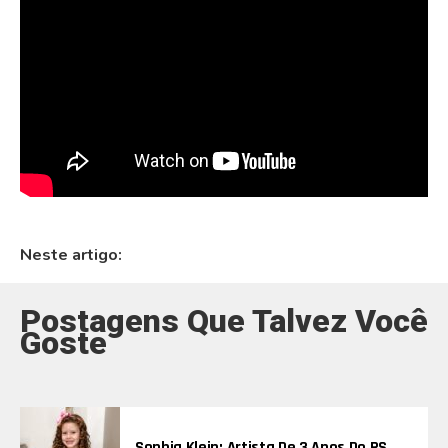
mas um registro da evolução artística de um cantor que
continua ganhando espaço no cenário musical nacional.
Combinando tradição, modernidade e energia
contagiante, o videoclipe oficial é uma prova de que a
música brasileira tem espaço para artistas que
valorizam as suas raízes e ao mesmo tempo incorporam
novas tendências sem perder o sabor do forró raiz.
Neste artigo:
Postagens Que Talvez Você
Goste
Sophia Klein: Artista De 3 Anos Do RS