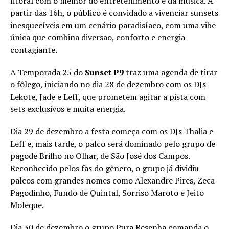
litoral com o melhor do entretenimento e da música. A
partir das 16h, o público é convidado a vivenciar sunsets
inesquecíveis em um cenário paradisíaco, com uma vibe
única que combina diversão, conforto e energia
contagiante.
A Temporada 25 do
Sunset P9
traz uma agenda de tirar
o fôlego, iniciando no dia 28 de dezembro com os DJs
Lekote, Jade e Leff, que prometem agitar a pista com
sets exclusivos e muita energia.
Dia 29 de dezembro a festa começa com os DJs Thalia e
Leff e, mais tarde, o palco será dominado pelo grupo de
pagode Brilho no Olhar, de São José dos Campos.
Reconhecido pelos fãs do gênero, o grupo já dividiu
palcos com grandes nomes como Alexandre Pires, Zeca
Pagodinho, Fundo de Quintal, Sorriso Maroto e Jeito
Moleque.
Dia 30 de dezembro o grupo Pura Resenha comanda o