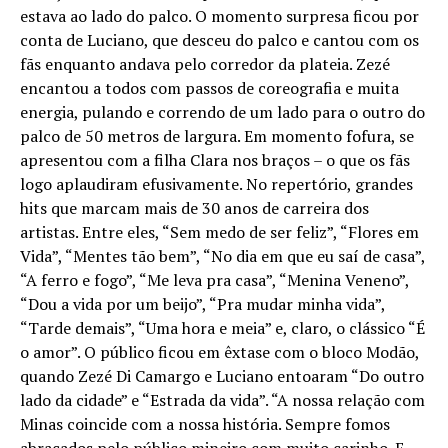
estava ao lado do palco. O momento surpresa ficou por
conta de Luciano, que desceu do palco e cantou com os
fãs enquanto andava pelo corredor da plateia. Zezé
encantou a todos com passos de coreografia e muita
energia, pulando e correndo de um lado para o outro do
palco de 50 metros de largura. Em momento fofura, se
apresentou com a filha Clara nos braços – o que os fãs
logo aplaudiram efusivamente. No repertório, grandes
hits que marcam mais de 30 anos de carreira dos
artistas. Entre eles, “Sem medo de ser feliz”, “Flores em
Vida”, “Mentes tão bem”, “No dia em que eu saí de casa”,
“A ferro e fogo”, “Me leva pra casa”, “Menina Veneno”,
“Dou a vida por um beijo”, “Pra mudar minha vida”,
“Tarde demais”, “Uma hora e meia” e, claro, o clássico “É
o amor”. O público ficou em êxtase com o bloco Modão,
quando Zezé Di Camargo e Luciano entoaram “Do outro
lado da cidade” e “Estrada da vida”. “A nossa relação com
Minas coincide com a nossa história. Sempre fomos
abraçados pelo público mineiro com muito carinho. E