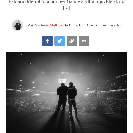
Fabiano Menotti, a mulher Gabi e a filha Juju. Ele abriu
[…]
Por
Matheus Mattuvo
Publicado
13 de outubro de 2025