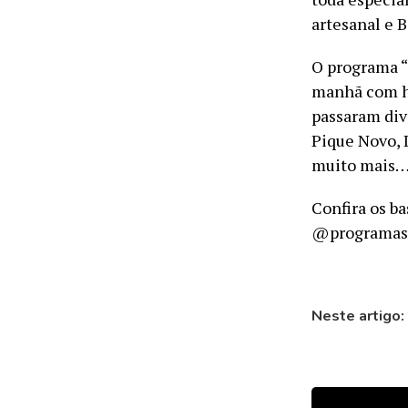
artesanal e 
O programa “
manhã com hi
passaram div
Pique Novo, 
muito mais
Confira os b
@programasu
Neste artigo: