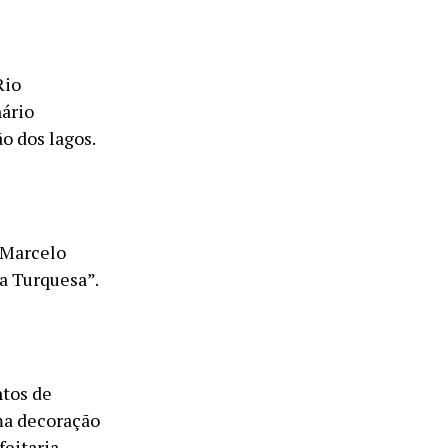
Rio
ário
ão dos lagos.
 Marcelo
a Turquesa”.
ntos de
ma decoração
feitaria