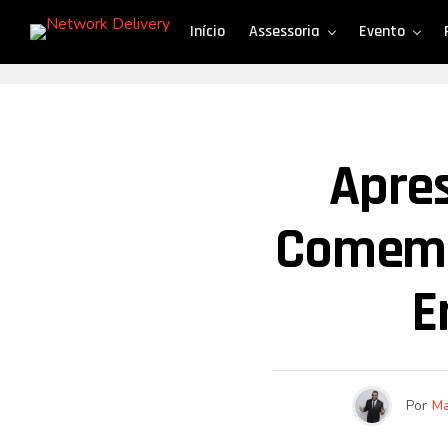
Início
Assessoria
Evento
Apres
Comemo
E
Por
Ma