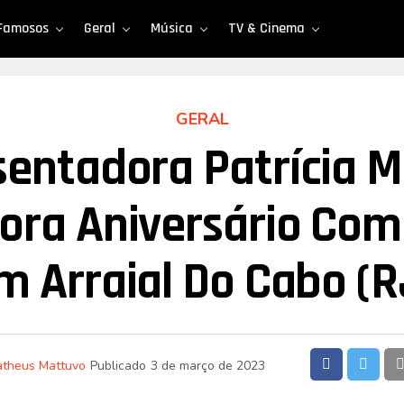
Famosos
Geral
Música
TV & Cinema
GERAL
entadora Patrícia M
ra Aniversário Com 
m Arraial Do Cabo (R
theus Mattuvo
Publicado
3 de março de 2023