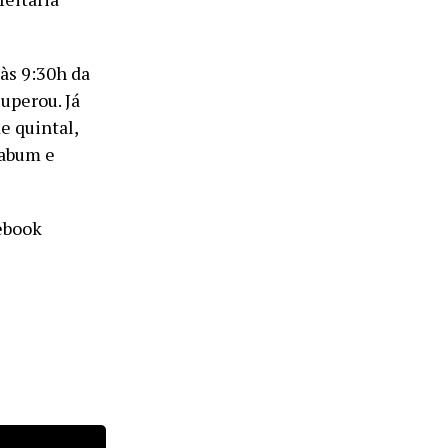
às 9:30h da
uperou. Já
e quintal,
kabum e
cebook