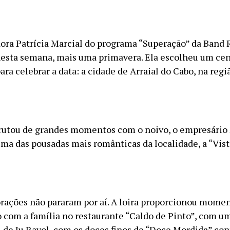
ora Patrícia Marcial do programa “Superação” da Band 
esta semana, mais uma primavera. Ela escolheu um cen
ara celebrar a data: a cidade de Arraial do Cabo, na regi
frutou de grandes momentos com o noivo, o empresário
uma das pousadas mais românticas da localidade, a “Vist
ações não pararam por aí. A loira proporcionou mome
 com a família no restaurante “Caldo de Pinto”, com u
l de Ju Rayol, com os doces finos de “Doce Mordida” con