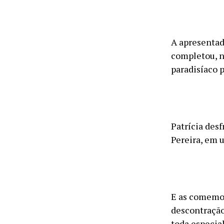
A apresentad
completou, n
paradisíaco p
Patrícia des
Pereira, em 
E as comemor
descontração
toda especia