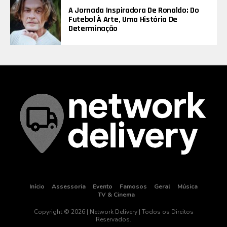
A Jornada Inspiradora De Ronaldo: Do
Futebol À Arte, Uma História De
Determinação
Início
Assessoria
Evento
Famosos
Geral
Música
TV & Cinema
Copyright © 2026 | Network Delivery | Todos os Direitos
Reservados.