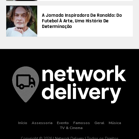
A Jornada Inspiradora De Ronaldo: Do
Futebol À Arte, Uma História De
Determinação
Início
Assessoria
Evento
Famosos
Geral
Música
TV & Cinema
Copyright © 2026 | Network Delivery | Todos os Direitos