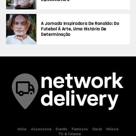
A Jornada Inspiradora De Ronaldo: Do
Futebol À Arte, Uma História De
Determinação
Início
Assessoria
Evento
Famosos
Geral
Música
TV & Cinema