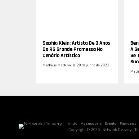
Sophia Klein: Artista De 3 Anos
Bení
Do RS Grande Promessa No
A G
Cenário Artístico
Se 
Suc
Matheus Mattuvo
29 de junho de 2023
Math
Início
Assessoria
Evento
Famosos
Copyright © 2026 | Network Delivery | T