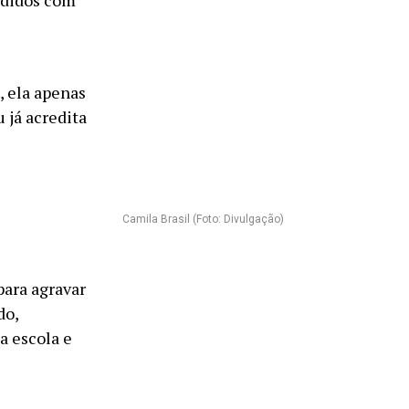
ndidos com
, ela apenas
 já acredita
Camila Brasil (Foto: Divulgação)
para agravar
do,
a escola e