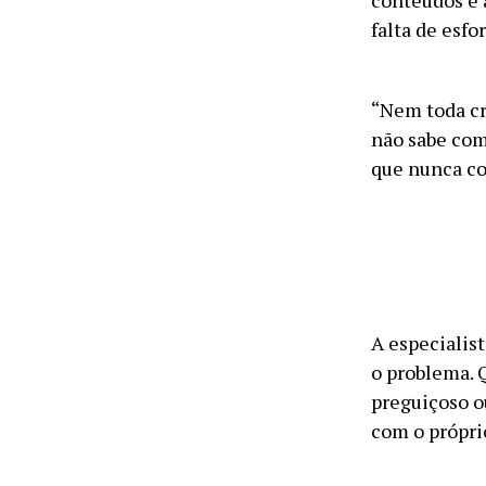
conteúdos e 
falta de esfo
“Nem toda cr
não sabe com
que nunca co
A especialis
o problema. 
preguiçoso o
com o própri