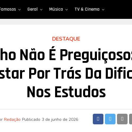
Famosos
Geral
Música
TV & Cinema
DESTAQUE
lho Não É Preguiçoso
star Por Trás Da Difi
Nos Estudos
or
Redação
Publicado
3 de junho de 2026