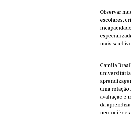
Observar mud
escolares, c
incapacidade 
especializada
mais saudáve
Camila Brasi
universitári
aprendizagem
uma relação 
avaliação e 
da aprendiza
neurociência