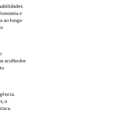
abilidades
utonomia e
s ao longo
is
e
ar acolhedor
to
gência.
r, o
taca.