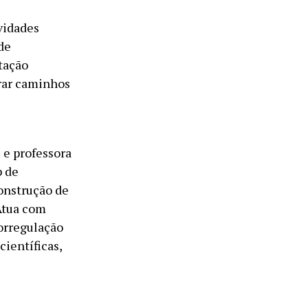
vidades
de
ntação
trar caminhos
 e professora
b de
construção de
Atua com
torregulação
ientíficas,