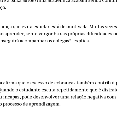
até a baixa autoestima acadêmica acabam sendo confu
rço.
iança que evita estudar está desmotivada. Muitas vezes
o aprender, sente vergonha das próprias dificuldades ou
nseguirá acompanhar os colegas”, explica.
ta afirma que o excesso de cobranças também contribui 
Quando o estudante escuta repetidamente que é distraí
u incapaz, pode desenvolver uma relação negativa com 
o processo de aprendizagem.