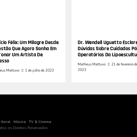
cio Félix: Um Milagre Desde
Dr. Wendell Uguetto Esclar
estão Que Agora Sonha Em
Dúvidas Sobre Cuidados Pó
Tonar Um Artista De
Operatórios Da Lipoescultu
esso
Matheus Mattuvo
21 de fevereiro d
2023
eus Mattuvo
1 de julho de 2023
Geral
Música
TV & Cinema
odos os Direitos Reservados.