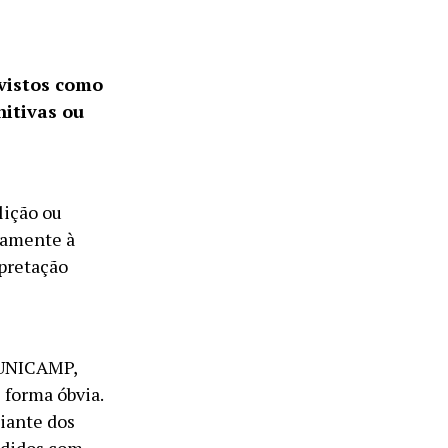
vistos como
nitivas ou
lição ou
damente à
rpretação
 UNICAMP,
forma óbvia.
diante dos